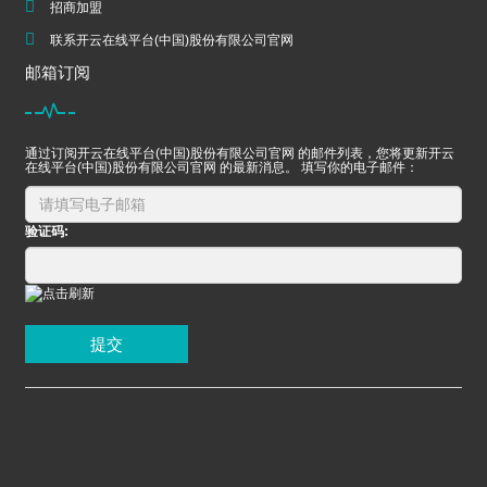
招商加盟
联系开云在线平台(中国)股份有限公司官网
邮箱订阅
通过订阅开云在线平台(中国)股份有限公司官网 的邮件列表，您将更新开云
在线平台(中国)股份有限公司官网 的最新消息。 填写你的电子邮件：
验证码:
提交