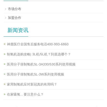
市场分布
加盟合作
新闻资讯
神鹿医疗全国售后服务电话400-993-6860
制氧机选购攻略| 3L机/5L机？到底选哪个？
医用分子筛制氧机SL-3A330/530系列使用视频
医用分子筛制氧机SL-3W系列使用视频
家用制氧机应对新冠真的有用吗？
在家吸氧，要注意什么？