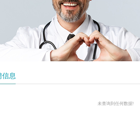
聘信息
未查询到任何数据!