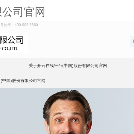
限公司官网
：400-993-6860
关于开云在线平台(中国)股份有限公司官网
(中国)股份有限公司官网