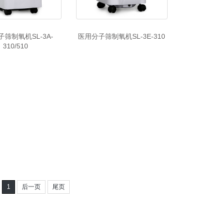
筛制氧机SL-3A-
医用分子筛制氧机SL-3E-310
310/510
1
后一页
尾页