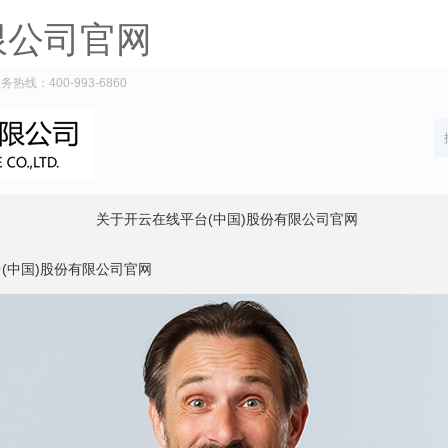
限公司官网
：400-993-6860
关于开云在线平台(中国)股份有限公司官网
(中国)股份有限公司官网